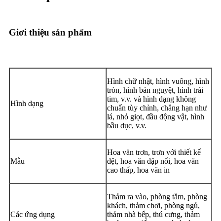
Giơi thiệu sản phẩm
Hình chữ nhật, hình vuông, hình
tròn, hình bán nguyệt, hình trái
tim, v.v. và hình dạng không
Hình dạng
chuẩn tùy chỉnh, chẳng hạn như
lá, nhỏ giọt, đầu động vật, hình
bầu dục, v.v.
Hoa văn trơn, trơn với thiết kế
Mẫu
dệt, hoa văn dập nổi, hoa văn
cao thấp, hoa văn in
Thảm ra vào, phòng tắm, phòng
khách, thảm chơi, phòng ngủ,
Các ứng dụng
thảm nhà bếp, thú cưng, thảm