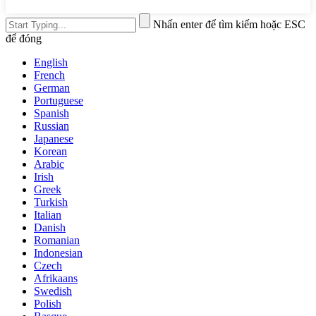
Nhấn enter để tìm kiếm hoặc ESC
để đóng
English
French
German
Portuguese
Spanish
Russian
Japanese
Korean
Arabic
Irish
Greek
Turkish
Italian
Danish
Romanian
Indonesian
Czech
Afrikaans
Swedish
Polish