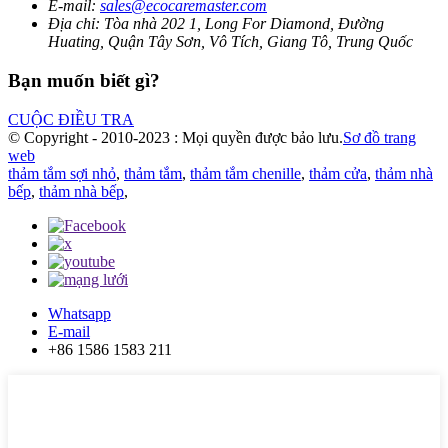
E-mail:
sales@ecocaremaster.com
Địa chỉ:
Tòa nhà 202 1, Long For Diamond, Đường
Huating, Quận Tây Sơn, Vô Tích, Giang Tô, Trung Quốc
Bạn muốn biết gì?
CUỘC ĐIỀU TRA
© Copyright - 2010-2023 : Mọi quyền được bảo lưu.
Sơ đồ trang
web
thảm tắm sợi nhỏ
,
thảm tắm
,
thảm tắm chenille
,
thảm cửa
,
thảm nhà
bếp
,
thảm nhà bếp
,
Whatsapp
E-mail
+86 1586 1583 211