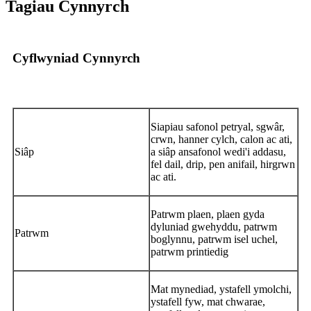
Tagiau Cynnyrch
Cyflwyniad Cynnyrch
Siapiau safonol petryal, sgwâr,
crwn, hanner cylch, calon ac ati,
Siâp
a siâp ansafonol wedi'i addasu,
fel dail, drip, pen anifail, hirgrwn
ac ati.
Patrwm plaen, plaen gyda
dyluniad gwehyddu, patrwm
Patrwm
boglynnu, patrwm isel uchel,
patrwm printiedig
Mat mynediad, ystafell ymolchi,
ystafell fyw, mat chwarae,