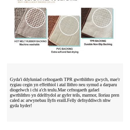
Gyda'i ddyluniad cefnogaeth TPR gwrthlithro gwych, mae'r
rygiau cegin yn effeithiol i atal llithro neu symud a darparu
diogelwch i chi a'ch teulu.Mae cefnogaeth gafael
gwrthlithro yn ddelfrydol ar gyfer teils, marmor, lloriau pren
caled ac arwynebau llyfn eraill.Felly defnyddiwch nhw
gyda hyder!