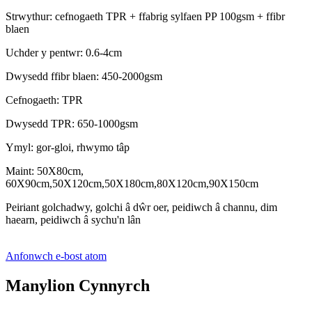
Strwythur: cefnogaeth TPR + ffabrig sylfaen PP 100gsm + ffibr
blaen
Uchder y pentwr: 0.6-4cm
Dwysedd ffibr blaen: 450-2000gsm
Cefnogaeth: TPR
Dwysedd TPR: 650-1000gsm
Ymyl: gor-gloi, rhwymo tâp
Maint: 50X80cm,
60X90cm,50X120cm,50X180cm,80X120cm,90X150cm
Peiriant golchadwy, golchi â dŵr oer, peidiwch â channu, dim
haearn, peidiwch â sychu'n lân
Anfonwch e-bost atom
Manylion Cynnyrch