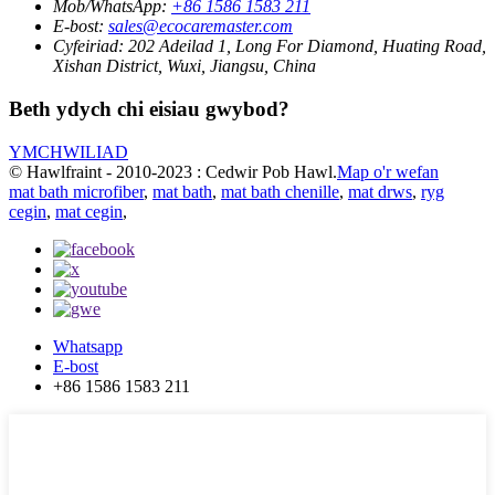
Mob/WhatsApp:
+86 1586 1583 211
E-bost:
sales@ecocaremaster.com
Cyfeiriad:
202 Adeilad 1, Long For Diamond, Huating Road,
Xishan District, Wuxi, Jiangsu, China
Beth ydych chi eisiau gwybod?
YMCHWILIAD
© Hawlfraint - 2010-2023 : Cedwir Pob Hawl.
Map o'r wefan
mat bath microfiber
,
mat bath
,
mat bath chenille
,
mat drws
,
ryg
cegin
,
mat cegin
,
Whatsapp
E-bost
+86 1586 1583 211