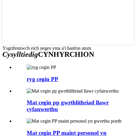
Ysgrifennwch eich neges yma a'i hanfon atom
Cysylltiedig
CYNHYRCHION
ryg cegin PP
Mat cegin pp gwrthlithriad llawr
cyfanwerthu
Mat cegin PP maint personol yn