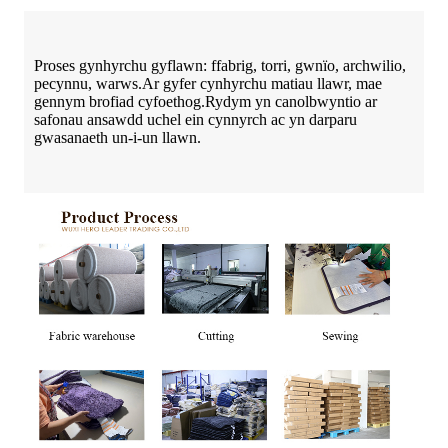
Proses gynhyrchu gyflawn: ffabrig, torri, gwnïo, archwilio,
pecynnu, warws.Ar gyfer cynhyrchu matiau llawr, mae
gennym brofiad cyfoethog.Rydym yn canolbwyntio ar
safonau ansawdd uchel ein cynnyrch ac yn darparu
gwasanaeth un-i-un llawn.