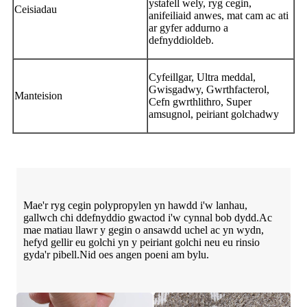
ystafell wely, ryg cegin,
Ceisiadau
anifeiliaid anwes, mat cam ac ati
ar gyfer addurno a
defnyddioldeb.
Cyfeillgar, Ultra meddal,
Gwisgadwy, Gwrthfacterol,
Manteision
Cefn gwrthlithro, Super
amsugnol, peiriant golchadwy
Mae'r ryg cegin polypropylen yn hawdd i'w lanhau,
gallwch chi ddefnyddio gwactod i'w cynnal bob dydd.Ac
mae matiau llawr y gegin o ansawdd uchel ac yn wydn,
hefyd gellir eu golchi yn y peiriant golchi neu eu rinsio
gyda'r pibell.Nid oes angen poeni am bylu.