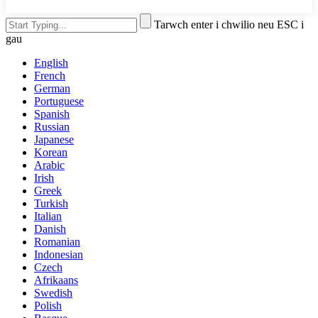
Tarwch enter i chwilio neu ESC i
gau
English
French
German
Portuguese
Spanish
Russian
Japanese
Korean
Arabic
Irish
Greek
Turkish
Italian
Danish
Romanian
Indonesian
Czech
Afrikaans
Swedish
Polish