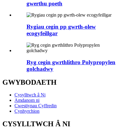
gwerthu poeth
Rygiau cegin pp gwrth-olew
ecogyfeillgar
Ryg cegin gwrthlithro Polypropylen
golchadwy
GWYBODAETH
Cysylltwch â Ni
Amdanom ni
Cwestiynau Cyffredin
Cynhyrchion
CYSYLLTWCH Â NI