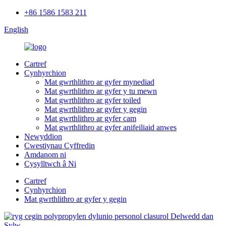
+86 1586 1583 211
English
Cartref
Cynhyrchion
Mat gwrthlithro ar gyfer mynediad
Mat gwrthlithro ar gyfer y tu mewn
Mat gwrthlithro ar gyfer toiled
Mat gwrthlithro ar gyfer y gegin
Mat gwrthlithro ar gyfer cam
Mat gwrthlithro ar gyfer anifeiliaid anwes
Newyddion
Cwestiynau Cyffredin
Amdanom ni
Cysylltwch â Ni
Cartref
Cynhyrchion
Mat gwrthlithro ar gyfer y gegin