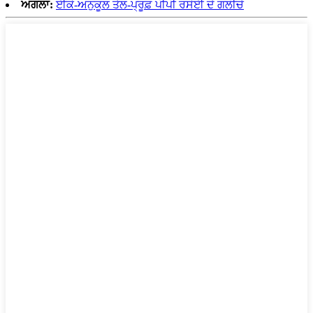
ਅਗਲਾ:
ਈਕੋ-ਅਨੁਕੂਲ ਤੇਲ-ਪ੍ਰੂਫ਼ ਪੀਪੀ ਰਸੋਈ ਦੇ ਗਲੀਚੇ