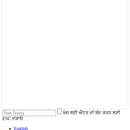
ਖੋਜ ਲਈ ਐਂਟਰ ਜਾਂ ਬੰਦ ਕਰਨ ਲਈ
ESC ਦਬਾਓ
English