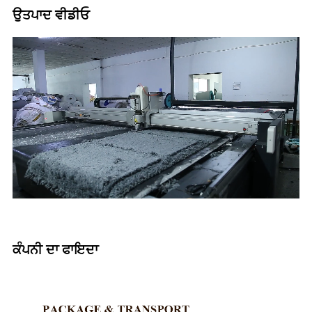
ਉਤਪਾਦ ਵੀਡੀਓ
ਕੰਪਨੀ ਦਾ ਫਾਇਦਾ