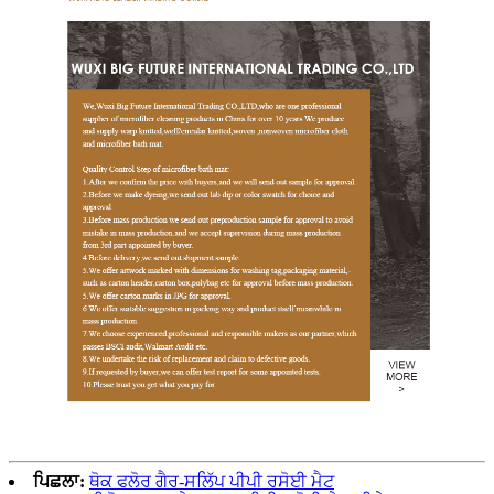
ਪਿਛਲਾ:
ਥੋਕ ਫਲੋਰ ਗੈਰ-ਸਲਿੱਪ ਪੀਪੀ ਰਸੋਈ ਮੈਟ