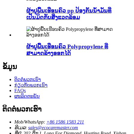
ຜ້າປູພື້ນເຮືອນຄົວ pp ປ້ອງກັນນ້ຳມັນທີ່
ເປັນມິດກັບສິ່ງແວດລ້ອມ
ຜ້າປູພື້ນເຮືອນຄົວ Polypropylene ທີ່
ສາມາດລ້າງອອກໄດ້
ຂໍ້ມູນ
ຕິດ​ຕໍ່​ພວກ​ເຮົາ
ກ່ຽວ​ກັບ​ພວກ​ເຮົາ
FAQs
ຜະລິດຕະພັນ
ຕິດ​ຕໍ່​ພວກ​ເຮົາ
Mob/WhatsApp:
+86 1586 1583 211
ອີເມລ:
sales@ecocaremaster.com
ທີ່ຢູ່:
202 ຕຶກ 1, Long For Diamond, Huating Road, Xishan