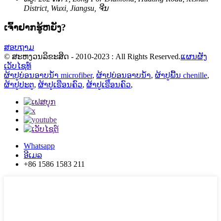
District, Wuxi, Jiangsu, ຈີນ
ເຈົ້າ​ຢາກ​ຮູ້​ຫຍັງ?
ສອບຖາມ
© ສະຫງວນລິຂະສິດ - 2010-2023 : All Rights Reserved.
ແຜນຜັງ
ເວັບໄຊທ໌
ຜ້າປູບ່ອນອາບນໍ້າ microfiber
,
ຜ້າປູບ່ອນອາບນໍ້າ
,
ຜ້າປູພື້ນ chenille
,
ຜ້າປູປະຕູ
,
ຜ້າປູເຮືອນຄົວ
,
ຜ້າປູເຮືອນຄົວ
,
Whatsapp
ອີເມລ
+86 1586 1583 211