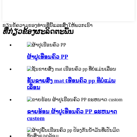
ຂຽນຂໍ້ຄວາມຂອງທ່ານທີ່ນີ້ແລະສົ່ງໃຫ້ພວກເຮົາ
ທີ່ກ່ຽວຂ້ອງ
ຜະລິດຕະພັນ
ຜ້າປູເຮືອນຄົວ PP
ຊັ້ນຂາຍສົ່ງ mat ເຮືອນຄົວ pp ທີ່ບໍ່ແມ່ນ
ເລື່ອນ
ຂາຍຮ້ອນ ຜ້າປູເຮືອນຄົວ PP ຂະຫນາດ
custom