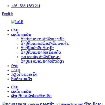
+86 1586 1583 211
English
ບ້ານ
ຜະລິດຕະພັນ
ຜ້າປູບ່ອນນອນສໍາລັບທາງເຂົ້າ
ຜ້າປູທີ່ນອນບໍ່ຫລົ່ນສໍາລັບພາຍໃນ
ຜ້າປູພື້ນສຳລັບຫ້ອງນ້ຳ
ຜ້າປູທີ່ນອນສໍາລັບເຮືອນຄົວ
mat nonslip ສໍາລັບຂັ້ນຕອນ
ຜ້າປູບ່ອນນອນສຳລັບສັດລ້ຽງ
ຂ່າວ
FAQs
ກ່ຽວ​ກັບ​ພວກ​ເຮົາ
ຕິດ​ຕໍ່​ພວກ​ເຮົາ
ບ້ານ
ຜະລິດຕະພັນ
ຜ້າປູທີ່ນອນສໍາລັບເຮືອນຄົວ