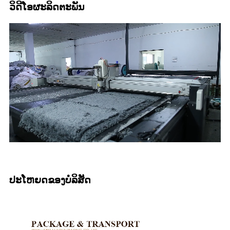
ວິດີໂອຜະລິດຕະພັນ
ປະໂຫຍດຂອງບໍລິສັດ