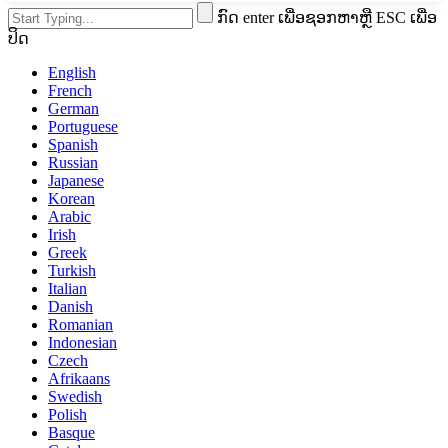
ກົດ enter ເພື່ອຊອກຫາຫຼື ESC ເພື່ອ
ປິດ
English
French
German
Portuguese
Spanish
Russian
Japanese
Korean
Arabic
Irish
Greek
Turkish
Italian
Danish
Romanian
Indonesian
Czech
Afrikaans
Swedish
Polish
Basque