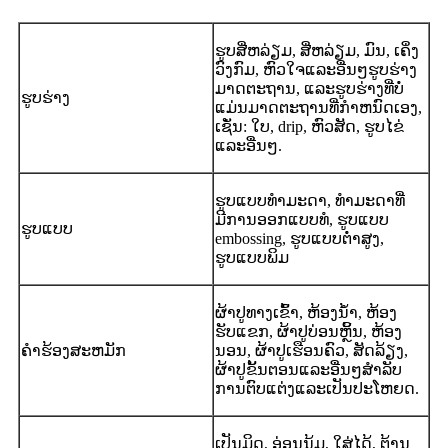
ຮູບສີ່ຫລ່ຽມ, ສີ່ຫລ່ຽມ, ມົນ, ເຄິ່ງ
ວົງກົມ, ຫົວໃຈແລະອື່ນໆຮູບຮ່າງ
ມາດຕະຖານ, ແລະຮູບຮ່າງທີ່ບໍ່
ຮູບຮ່າງ
ແມ່ນມາດຕະຖານທີ່ກໍາຫນົດເອງ,
ເຊັ່ນ: ໃບ, drip, ຫົວສັດ, ຮູບໄຂ່
ແລະອື່ນໆ.
ຮູບແບບທໍາມະດາ, ທໍາມະດາທີ່
ມີການອອກແບບທໍ, ຮູບແບບ
ຮູບແບບ
embossing, ຮູບແບບຕ່ໍາສູງ,
ຮູບແບບພິມ
ຜ້າປູທາງເຂົ້າ, ຫ້ອງນ້ໍາ, ຫ້ອງ
ຮັບແຂກ, ຜ້າປູບ່ອນຫຼິ້ນ, ຫ້ອງ
ຄໍາຮ້ອງສະຫມັກ
ນອນ, ຜ້າປູເຮືອນຄົວ, ສັດລ້ຽງ,
ຜ້າປູຂັ້ນຕອນແລະອື່ນໆສໍາລັບ
ການຕົບແຕ່ງແລະເປັນປະໂຫຍດ.
ເປັນມິດ, ອ່ອນນຸ້ມ, ໃສ່ໄດ້, ຕ້ານ