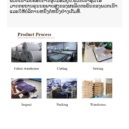
ພວກເຮົາມີປະສົບການອຸດົມສົມບູນ.ພວກເຮົາສຸມໃສ່
ມາດຕະຖານຄຸນນະພາບສູງຂອງຜະລິດຕະພັນຂອງພວກເຮົາ
ແລະໃຫ້ບໍລິການຫນຶ່ງຕໍ່ຫນຶ່ງຢ່າງເຕັມທີ່.