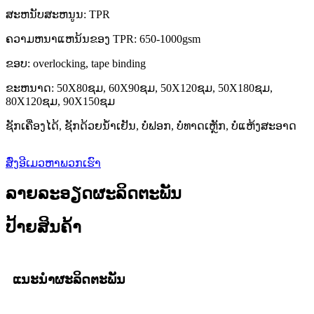
ສະຫນັບສະຫນູນ: TPR
ຄວາມຫນາແຫນ້ນຂອງ TPR: 650-1000gsm
ຂອບ: overlocking, tape binding
ຂະຫນາດ: 50X80ຊມ, 60X90ຊມ, 50X120ຊມ, 50X180ຊມ,
80X120ຊມ, 90X150ຊມ
ຊັກເຄື່ອງໄດ້, ຊັກດ້ວຍນ້ໍາເຢັນ, ບໍ່ຟອກ, ບໍ່ທາດເຫຼັກ, ບໍ່ແຫ້ງສະອາດ
ສົ່ງອີເມວຫາພວກເຮົາ
ລາຍລະອຽດຜະລິດຕະພັນ
ປ້າຍສິນຄ້າ
ແນະນຳຜະລິດຕະພັນ