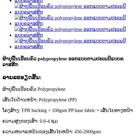
ຜ້າປູພື້ນເຮືອນຄົວ polypropylene ອອກແບບຕາມປະເພນີແບບຄ
ລາສສິກ
ລາຍ​ລະ​ອຽດ​ສັ້ນ​:
ຜ້າປູພື້ນເຮືອນຄົວ Polypropylene
ເສັ້ນໃຍດ້ານຫນ້າ: Polypropylene (PP)
ໂຄງສ້າງ: TPR backing + 100gsm PP base fabric + ເສັ້ນໄຍທາງຫນ້າ
ຄວາມສູງຂອງເສົາ: 0.6-4 ຊມ
ຄວາມຫນາແຫນ້ນຂອງເສັ້ນໄຍຫນ້າ: 450-2000gsm