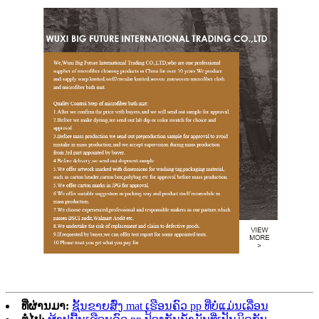
ທີ່ຜ່ານມາ:
ຊັ້ນຂາຍສົ່ງ mat ເຮືອນຄົວ pp ທີ່ບໍ່ແມ່ນເລື່ອນ