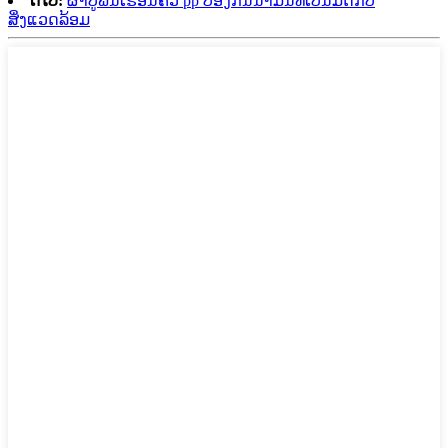
ຕໍ່ໄປ:
ຜ້າປູພື້ນເຮືອນຄົວ pp ປ້ອງກັນນ້ຳມັນທີ່ເປັນມິດກັບ
ສິ່ງແວດລ້ອມ