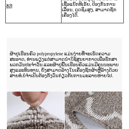
ເຊື້ອແບັກທີເຣັຍ, ປ້ອງກັນການ
ຂໍ້ດີ
ເລື່ອນ, ດູດຊຶມສູງ, ສາມາດຊັກ
ເຄື່ອງໄດ້.
ຜ້າປູເຮືອນຄົວ polypropylene ແມ່ນງ່າຍທີ່ຈະເຮັດຄວາມ
ສະອາດ, ທ່ານພຽງແຕ່ສາມາດນໍາໃຊ້ສູນຍາກາດເພື່ອຮັກສາ
ພວກມັນປະຈໍາວັນ.ແລະຜ້າປູພື້ນເຮືອນຄົວແມ່ນມີຄຸນນະພາບ
ສູງແລະທົນທານ, ຍັງສາມາດລ້າງໃນເຄື່ອງຊັກຜ້າຫຼືລ້າງດ້ວຍ
ສາຍທໍ່.ບໍ່​ຈໍາ​ເປັນ​ຕ້ອງ​ກັງ​ວົນ​ກ່ຽວ​ກັບ​ການ​ມະ​ລາຍ​ຫາຍ​ໄປ​.