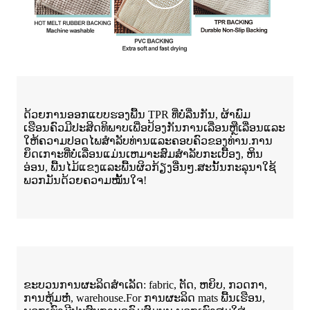
ດ້ວຍການອອກແບບຮອງພື້ນ TPR ທີ່ບໍ່ລື່ນກັນ, ຜ້າພົມ
ເຮືອນຄົວມີປະສິດທິພາບເພື່ອປ້ອງກັນການເລື່ອນຫຼືເລື່ອນແລະ
ໃຫ້ຄວາມປອດໄພສໍາລັບທ່ານແລະຄອບຄົວຂອງທ່ານ.ການ
ຍຶດເກາະທີ່ບໍ່ເລື່ອນແມ່ນເຫມາະສົມສໍາລັບກະເບື້ອງ, ຫິນ
ອ່ອນ, ພື້ນໄມ້ແຂງແລະພື້ນຜິວກ້ຽງອື່ນໆ.ສະນັ້ນກະລຸນາໃຊ້
ພວກມັນດ້ວຍຄວາມໝັ້ນໃຈ!
ຂະບວນການຜະລິດສໍາເລັດ: fabric, ຕັດ, ຫຍິບ, ກວດກາ,
ການຫຸ້ມຫໍ່, warehouse.For ການຜະລິດ mats ພື້ນເຮືອນ,