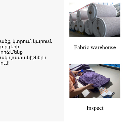
ք, կտրում, կարում,
գորգերի
որձ:Մենք
րակի չափանիշների
ում: