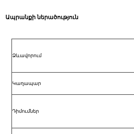
Ապրանքի ներածություն
Ձևավորում
Կաղապար
Դիմումներ