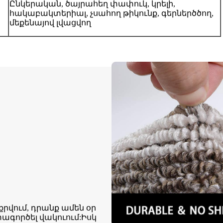
Ընկերական, ծայրահեղ փափուկ, կրելի,
հակաբակտերիալ, չսահող թիկունք, գերներծծող,
մեքենայով լվացվող
րվում, դրանք ամեն օր
գործել վակուում:Իսկ