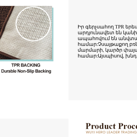
Իր գերչսահող TPR եր
արդյունավետ են կանխ
ապահովում են անվտան
համար:Չսայթաքող բռնե
մարմարի, կարծր փայտ
համար:Այսպիսով, խնդ