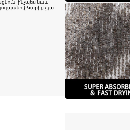
ցկուն, ինչպես նաև
 գուլպանով։Կարիք չկա