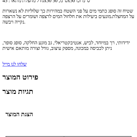
גודל מחצלת מתאר: 45x50 ס"מ, 50x50 ס"מ וכו '
שטיח זה סופג כתמי מים על פני השטח במהירות כך שלוליות לא נשארות
על המחצלת.מונעים ביעילות את חלחול המים לרצפה ושומרים על הרצפה
נקייה ויבשה.
ידידותי, רך במיוחד, לביש, אנטיבקטריאלי, גב מונע החלקה, סופג סופר,
ניתן לכביסה במכונה, מספק עיצוב, גודל וצורה מותאם אישית
שלחו לנו מייל
פירוט המוצר
תגיות מוצר
הצגת המוצר