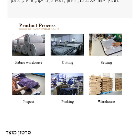
תהליך ייצור שלם: בד, חיתוך, תפירה, בדיקה, אריזה, מחסן.
סרטון מוצר