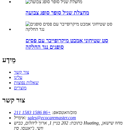
מחצלת שניל סופר סופג צבועה
סט שטיחוני אמבט מיקרופייבר עם פסים
סופגים נגד החלקה
מֵידָע
צור קשר
עלינו
שאלות נפוצות
מוצרים
צור קשר
מוב/וואטסאפ:
+86 1586 1583 211
sales@ecocaremaster.com
אימייל:
כתובת:
202 בניין 1, ארוך ליהלום, כביש Huating, מחוז שישאן,
וושי, ג'יאנגסו, סין